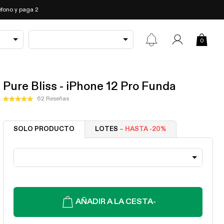
fono y paga 2
0
Pure Bliss - iPhone 12 Pro Funda
Haz
62
Reseñas
Calificado
clic
5.0
de
para
5
SOLO PRODUCTO
LOTES
– HASTA -20%
desplazarte
estrellas
a
las
reseñas
AÑADIR A LA CESTA
-