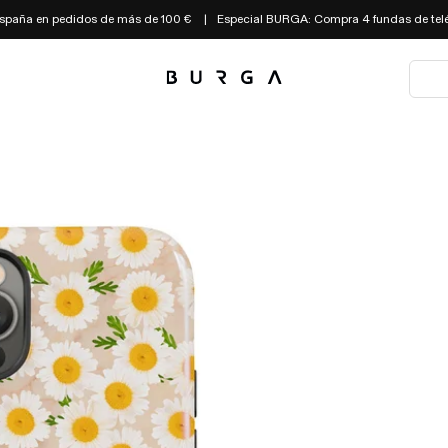
 España en pedidos de más de 100 €
Especial BURGA: Compra 4 fundas de telé